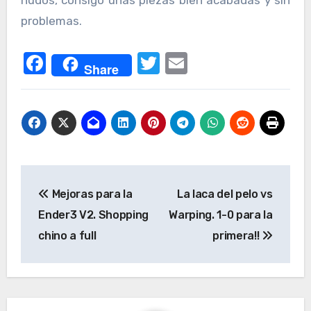
nudos, consigo unas piezas bien acabadas y sin
problemas.
Facebook
Twitter
Email
Share
Navegación
Mejoras para la
La laca del pelo vs
de
Ender3 V2. Shopping
Warping. 1-0 para la
entradas
chino a full
primera!!