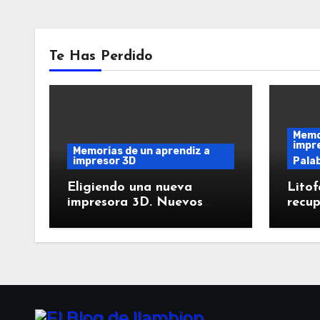
Te Has Perdido
Memor
impr
Memorias de un aprendiz a
impresor 3D
Palab
Eligiendo una nueva
Litof
impresora 3D. Nuevos
recup
retos.
impr