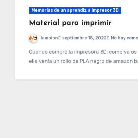
Memorias de un aprendiz a impresor 3D
Material para imprimir
llambion
septiembre 18, 2022
No hay come
Cuando compré la impresora 3D, como ya os comenté en su día, fué de segunda mano. Con
ella venía un rollo de PLA negro de amazon b