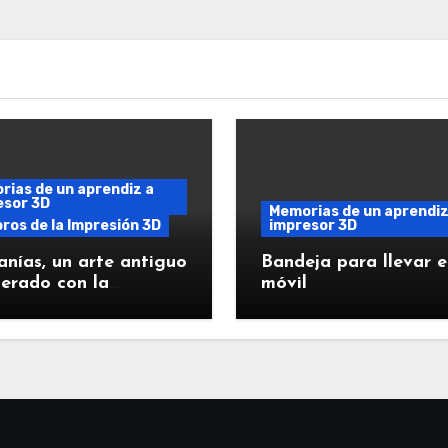
ias de un aprendiz a
esor 3D
Memorias de un aprendiz
ros de la Impresión 3D
impresor 3D
anías, un arte antiguo
Bandeja para llevar e
erado con la
móvil
esión 3D