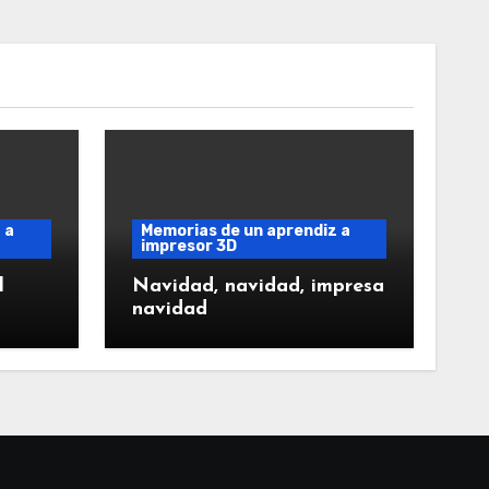
 a
Memorias de un aprendiz a
impresor 3D
l
Navidad, navidad, impresa
navidad