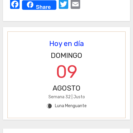
Facebook
Twitter
Email
Share
Hoy en día
DOMINGO
09
AGOSTO
Semana 32 | Justo
Luna Menguante
W