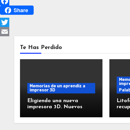
Share
Facebook
Twitter
Email
Te Has Perdido
Memor
impr
Memorias de un aprendiz a
impresor 3D
Palab
Eligiendo una nueva
Litof
impresora 3D. Nuevos
recup
retos.
impr