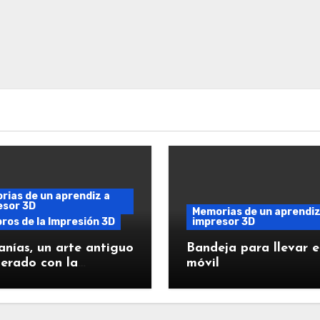
ias de un aprendiz a
esor 3D
Memorias de un aprendiz
ros de la Impresión 3D
impresor 3D
anías, un arte antiguo
Bandeja para llevar e
erado con la
móvil
esión 3D