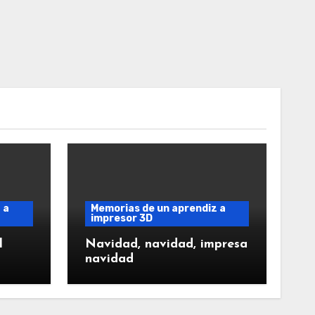
 a
Memorias de un aprendiz a
impresor 3D
l
Navidad, navidad, impresa
navidad