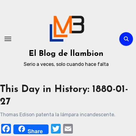
Ir
al
contenido
El Blog de llambion
Serio a veces, solo cuando hace falta
This Day in History: 1880-01-
27
Thomas Edison patenta la lámpara incandescente.
Facebook
Twitter
Email
Share